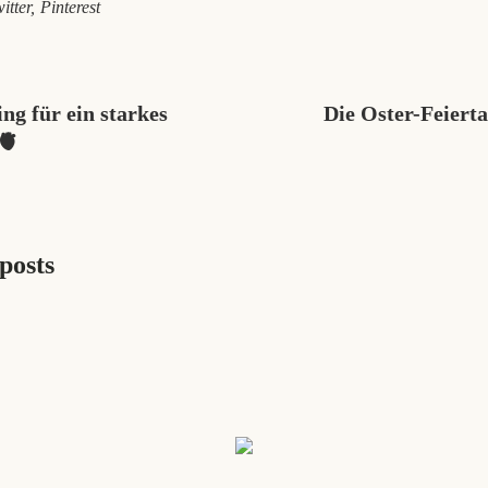
itter
Pinterest
ing für ein starkes
Die Oster-Feierta
🫀
posts