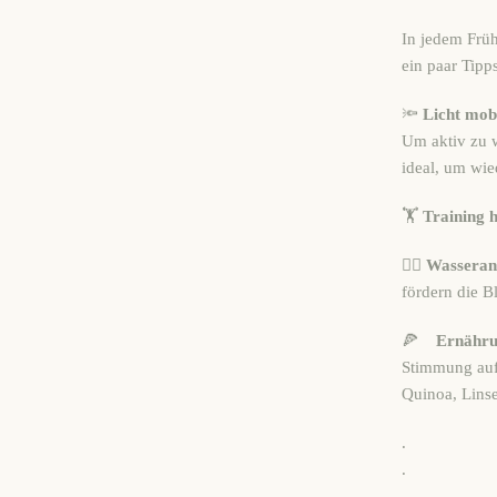
In jedem Früh
ein paar Tipp
🔦
Licht mobi
Um aktiv zu w
ideal, um wi
🏋️
Training hi
🏊‍♀️
Wasseran
fördern die Bl
🍕
Ernähru
Stimmung auf.
Quinoa, Lins
.
.