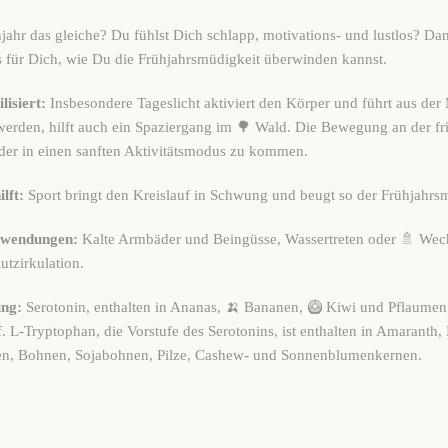
jahr das gleiche? Du fühlst Dich schlapp, motivations- und lustlos? Da
s für Dich, wie Du die Frühjahrsmüdigkeit überwinden kannst.
lisiert:
Insbesondere Tageslicht aktiviert den Körper und führt aus der
erden, hilft auch ein Spaziergang im 🌳 Wald. Die Bewegung an der fri
eder in einen sanften Aktivitätsmodus zu kommen.
lft:
Sport bringt den Kreislauf in Schwung und beugt so der Frühjahrsm
wendungen:
Kalte Armbäder und Beingüsse, Wassertreten oder 🚿 Wec
utzirkulation.
ng:
Serotonin, enthalten in Ananas, 🍌 Bananen, 🥝 Kiwi und Pflaumen, 
 L-Tryptophan, die Vorstufe des Serotonins, ist enthalten in Amaranth, 
en, Bohnen, Sojabohnen, Pilze, Cashew- und Sonnenblumenkernen.