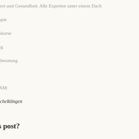
port und Gesundheit. Alle Experten unter einem Dach
apie
skurse
ng
sberatung
AM:
schelklingen
s post?