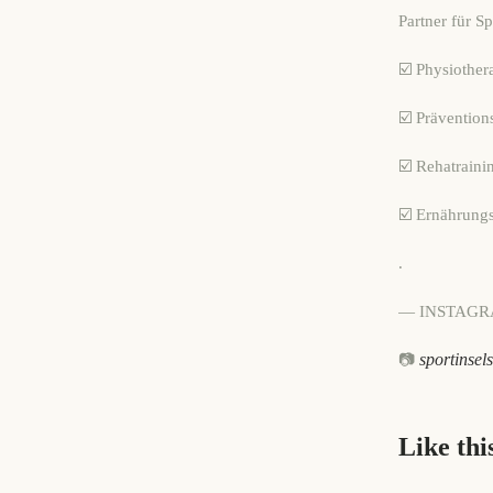
Partner für S
☑️ Physiother
☑️ Prävention
☑️ Rehatraini
☑️ Ernährung
.
— INSTAGR
sportinsel
📷
Like thi