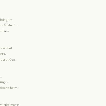
e
ining im
um Ende der
zelnen
tress und
ern.
 besonders
en
lungen
Stürzen beim
d Muskelmasse