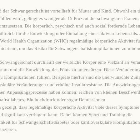
 der Schwangerschaft ist vorteilhaft für Mutter und Kind. Obwohl ein t
ohlen wird, gelingt es weniger als 15 Prozent der schwangeren Frauen, 
mzusetzen. Die körperlich, psychisch und auch sozial fordernde Leben
hilfreich für die Entwicklung oder Einhaltung eines aktiven Lebensstils. 
 World Health Organization (WHO) regelmäßige körperliche Aktivität fü
icht nur, um das Risiko für Schwangerschaftskomplikationen zu minim
chwangerschaft durchläuft der weibliche Körper eine Vielzahl an Ver
tum und die Entwicklung des Fötus zu unterstützen. Diese Veränderu
zu Komplikationen führen. Beispiele hierfür sind die unerwünschte Zu
skuläre Veränderungen und erhöhte Insulinresistenz. Die Auswirkungen
chen Anpassungsprozesse haben können, reichen von kleinen Beschwerd
aftsdiabetes, Bluthochdruck oder sogar Depressionen.
 gezeigt, dass regelmäßige körperliche Aktivität viele dieser Symptome 
d signifikant verringern kann. Dabei können Sport und Training die
hkeit für Schwangerschaftsdiabetes oder kardiovaskuläre Komplikatio
duzieren.