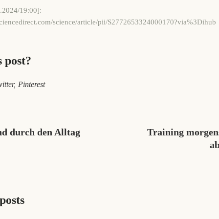
.2024/19:00]:
sciencedirect.com/science/article/pii/S2772653324000170?via%3Dihub
s post?
itter
Pinterest
d durch den Alltag
Training morgen
a
posts