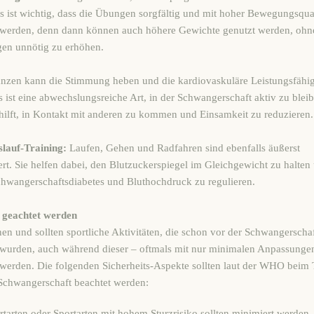
Es ist wichtig, dass die Übungen sorgfältig und mit hoher Bewegungsqual
 werden, denn dann können auch höhere Gewichte genutzt werden, ohne
gen unnötig zu erhöhen.
nzen kann die Stimmung heben und die kardiovaskuläre Leistungsfähig
s ist eine abwechslungsreiche Art, in der Schwangerschaft aktiv zu bleib
ilft, in Kontakt mit anderen zu kommen und Einsamkeit zu reduzieren.
slauf-Training:
Laufen, Gehen und Radfahren sind ebenfalls äußerst
t. Sie helfen dabei, den Blutzuckerspiegel im Gleichgewicht zu halten
hwangerschaftsdiabetes und Bluthochdruck zu regulieren.
e geachtet werden
en und sollten sportliche Aktivitäten, die schon vor der Schwangerscha
 wurden, auch während dieser – oftmals mit nur minimalen Anpassunge
werden. Die folgenden Sicherheits-Aspekte sollten laut der WHO beim 
Schwangerschaft beachtet werden:
tarten oder Sportarten mit hohem Sturzrisiko sollten minimiert werden.