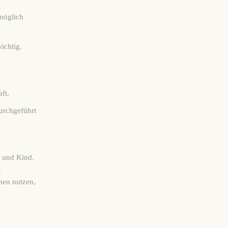
 möglich
ichtig.
ft.
durchgeführt
r und Kind.
t
onen nutzen,