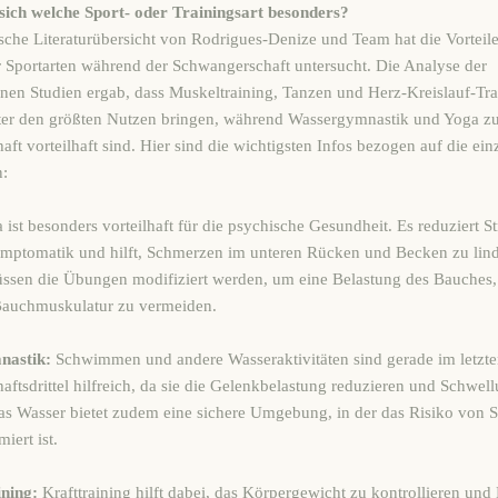
sich welche Sport- oder Trainingsart besonders?
sche Literaturübersicht von Rodrigues-Denize und Team hat die Vorteil
 Sportarten während der Schwangerschaft untersucht. Die Analyse der
nen Studien ergab, dass Muskeltraining, Tanzen und Herz-Kreislauf-Tra
ster den größten Nutzen bringen, während Wassergymnastik und Yoga z
ft vorteilhaft sind. Hier sind die wichtigsten Infos bezogen auf die ein
n:
ist besonders vorteilhaft für die psychische Gesundheit. Es reduziert S
ymptomatik und hilft, Schmerzen im unteren Rücken und Becken zu lind
üssen die Übungen modifiziert werden, um eine Belastung des Bauches,
Bauchmuskulatur zu vermeiden.
nastik:
Schwimmen und andere Wasseraktivitäten sind gerade im letzt
ftsdrittel hilfreich, da sie die Gelenkbelastung reduzieren und Schwel
as Wasser bietet zudem eine sichere Umgebung, in der das Risiko von 
iert ist.
ining:
Krafttraining hilft dabei, das Körpergewicht zu kontrollieren un