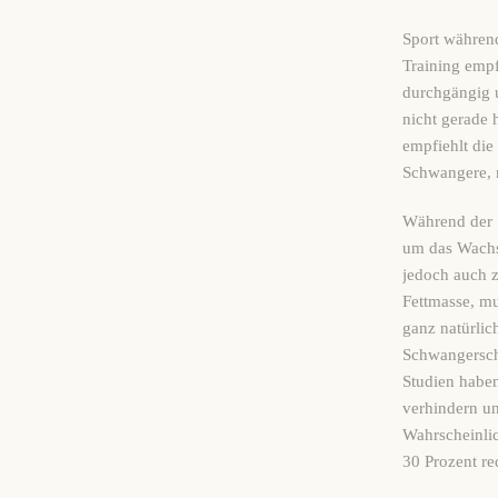
Sport während
Training empf
durchgängig u
nicht gerade 
empfiehlt die
Schwangere, n
Während der S
um das Wachs
jedoch auch 
Fettmasse, mu
ganz natürli
Schwangersch
Studien haben
verhindern un
Wahrscheinlic
30 Prozent re