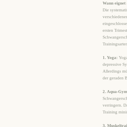
Wann eignet 
Die systemati
verschiedener
eingeschlosse
ersten Trime
Schwangerscha
Trainingsarte
1. Yoga:
Yoga 
depressive S
Allerdings m
der geraden 
2. Aqua-Gym
Schwangerscha
verringern. D
Training minim
3. Muskeltra