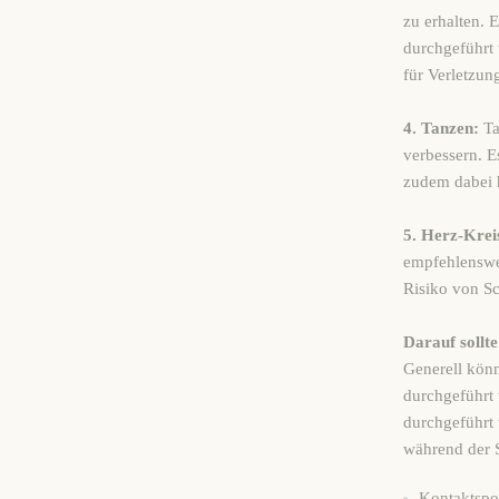
zu erhalten. 
durchgeführt
für Verletzun
4. Tanzen:
Ta
verbessern. E
zudem dabei h
5. Herz-Krei
empfehlenswer
Risiko von Sc
Darauf sollt
Generell könn
durchgeführt
durchgeführt 
während der 
Kontaktspor