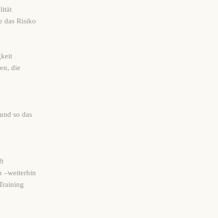
ität
 das Risiko
keit
en, die
 und so das
ft
n –weiterhin
Training