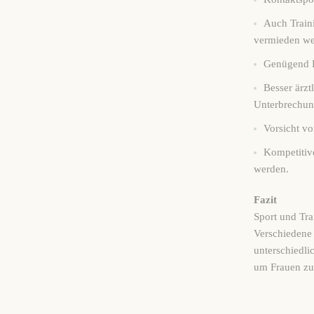
Auch Traini
vermieden we
Genügend Fl
Besser ärzt
Unterbrechung
Vorsicht v
Kompetitive
werden.
Fazit
Sport und Tra
Verschiedene 
unterschiedli
um Frauen zu 