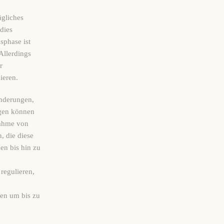
ägliches
dies
sphase ist
Allerdings
r
ieren.
änderungen,
ngen können
nahme von
, die diese
en bis hin zu
regulieren,
nen um bis zu